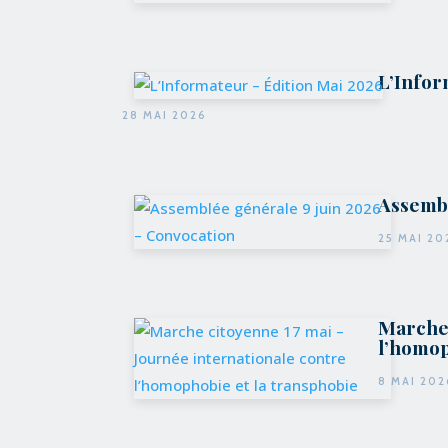
L’Infor
28 MAI 2026
Assembl
25 MAI 20
Marche 
l’homop
8 MAI 202