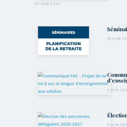
30 JUIN 2026
Séminai
18 JUIN 2
Communi
d’ensei
4 JUIN 20
Électio
2 JUIN 20