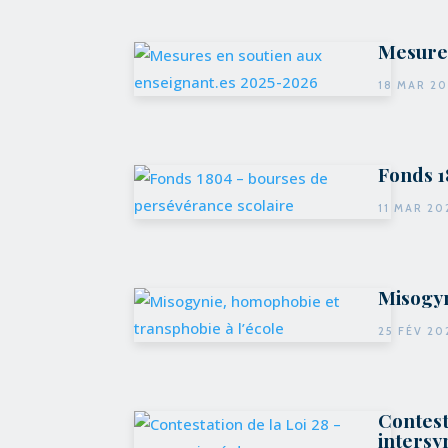
Mesures
18 MAR 2
Fonds 1
11 MAR 20
Misogyn
25 FÉV 20
Contest
intersy