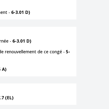
ment -
6-3.01 D)
rnée -
6-3.01 D)
de renouvellement de ce congé -
5-
5 A)
.7 (EL)