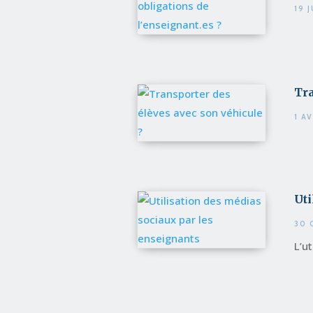
19 
Tra
1 A
Uti
30 
L’u