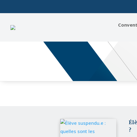
Conventi
Élè
?