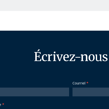
Écrivez-nous
Courriel
*
e
*