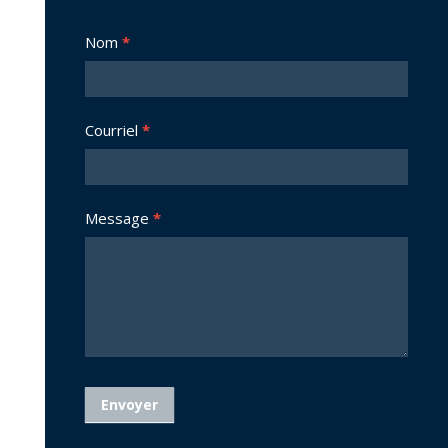
Nous
Nom
*
joindre
Courriel
*
Message
*
Envoyer