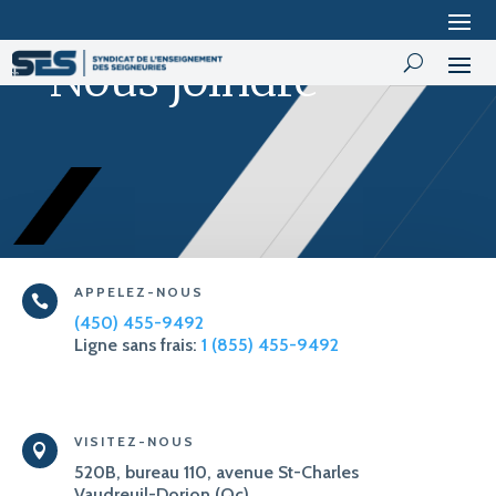
Nous joindre
APPELEZ-NOUS

(450) 455-9492
Ligne sans frais:
1 (855) 455-9492
VISITEZ-NOUS

520B, bureau 110, avenue St-Charles
Vaudreuil-Dorion (Qc)