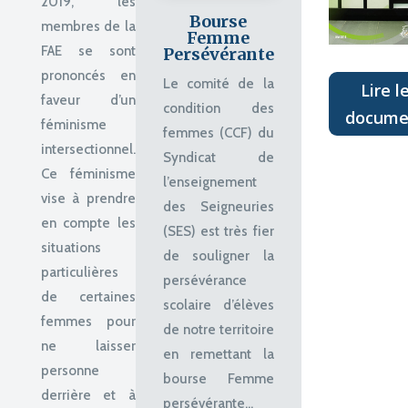
2019, les
Bourse
membres de la
Femme
FAE se sont
Persévérante
prononcés en
Le comité de la
Lire l
faveur d’un
condition des
docume
féminisme
femmes (CCF) du
intersectionnel.
Syndicat de
Ce féminisme
l’enseignement
vise à prendre
des Seigneuries
en compte les
(SES) est très fier
situations
de souligner la
particulières
persévérance
de certaines
scolaire d’élèves
femmes pour
de notre territoire
ne laisser
en remettant la
personne
bourse
Femme
derrière et à
persévérante...