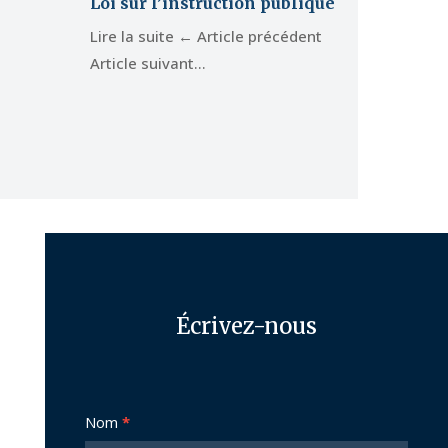
Loi sur l’instruction publique
Lire la suite ← Article précédent
Article suivant…
Écrivez-nous
Nous
Nom
*
joindre