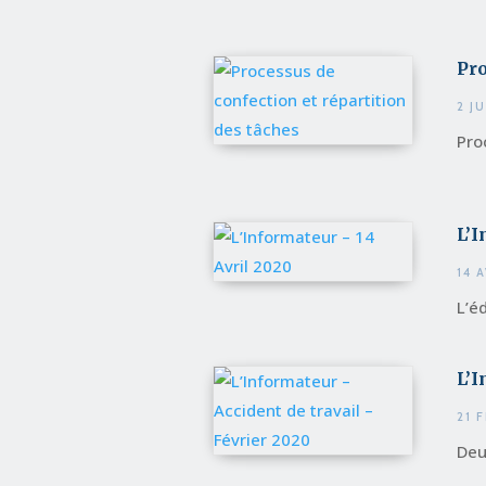
Pro
2 J
Pro
L’I
14 
L’éd
L’I
21 
Deu