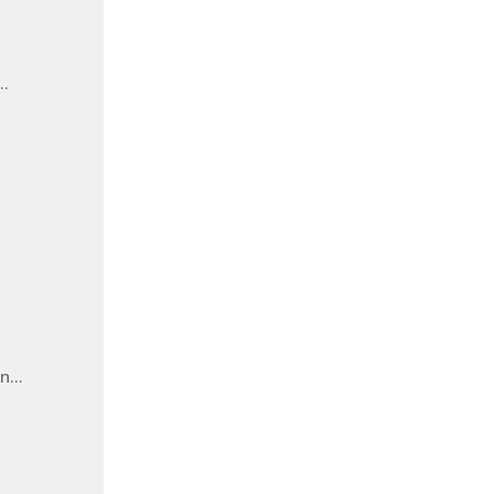
..
...