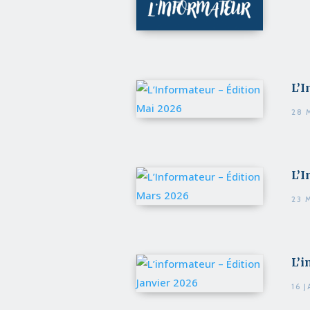
L’I
28 
L’I
23 
L’i
16 