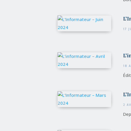
L’I
17 
L’i
18 
Édi
L’
2 A
Depu