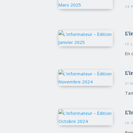
24 
L’i
10 
En 
L’
21 
Tan
L’I
10 
Bon