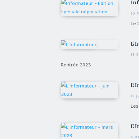
Inf
10 
Le 
L’
13 
Rentrée 2023
L’I
15 
Les
L’
6 M