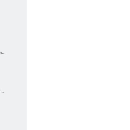
...
...
..