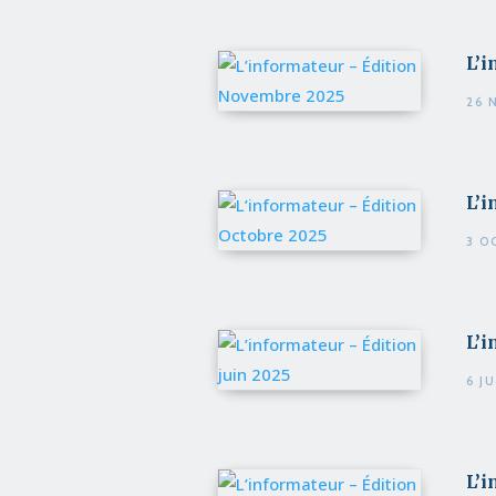
L’
26 
L’i
3 O
L’i
6 J
L’i