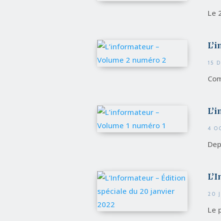
Le 
L’
15 
Com
L’i
4 O
Dep
L’I
20 
Le 