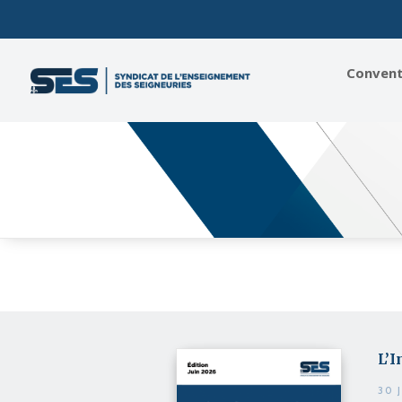
Conventi
L’I
30 