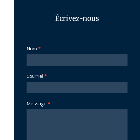
Écrivez-nous
Nous
Nom
*
joindre
Courriel
*
Message
*