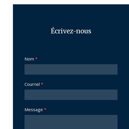
Écrivez-nous
Nous
Nom
*
joindre
Courriel
*
Message
*