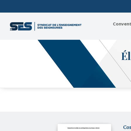
Conventi
Él
Com