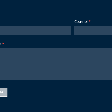
Courriel
*
e
*
er