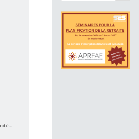
ité...