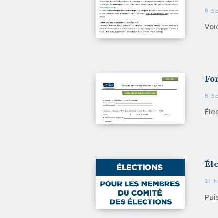
8 S
Voi
Fo
8 S
Éle
Éle
21 
Pui