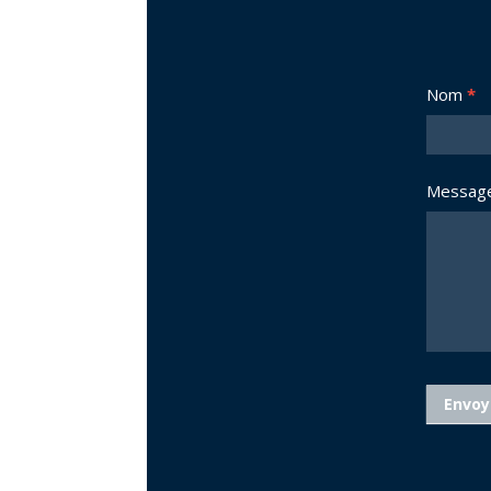
Nous
Nom
*
joindre
Messag
Envoy