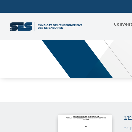
Conventi
L’E
26 