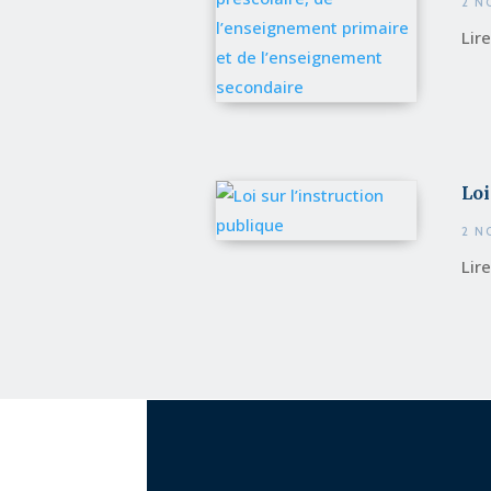
2 N
Lir
Loi
2 N
Lir