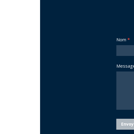
Nous
Nom
*
joindre
Messag
Envoy