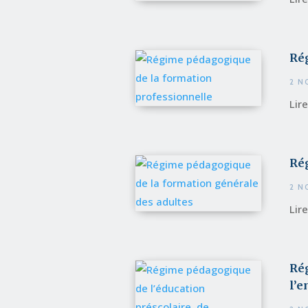
Ré
2 N
Lir
Ré
2 N
Lir
Rég
l’