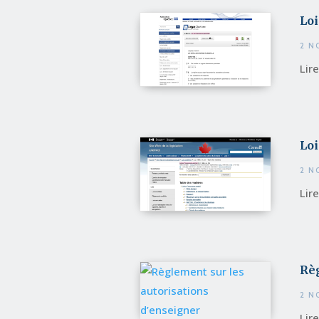
Loi
2 N
Lir
Loi
2 N
Lir
Règ
2 N
Lir