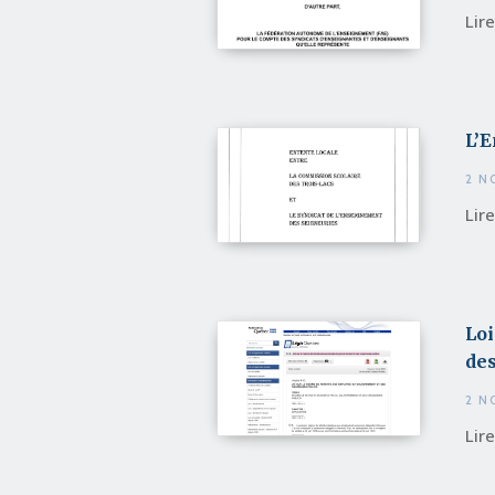
Lir
L’E
2 N
Lir
Loi
de
2 N
Lir