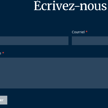
Écrivez-nous
Courriel
*
e
*
er