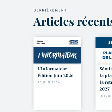
DERNIÈREMENT
Articles récen
L’Informateur –
Sémin
Édition Juin 2026
la pla
la ret
30 JUIN 2026
2027
18 JUI