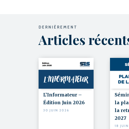
DERNIÈREMENT
Articles récen
L’Informateur –
Sémin
Édition Juin 2026
la pla
la ret
30 JUIN 2026
2027
18 JUI