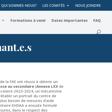
QUI SOMMES-NOUS?
LES COMITÉS
NOUS JOINDRE
s
Formations à venir
Dates importantes
FAQ
ant.e.s
de la FAE ont réussi à obtenir un
asse au secondaire
(
Annexe LXX
de
e scolaire 2023-2024, un mécanisme
établir un portrait du centre de
 plus besoin de mesures d’aide
aritaire EHDAA a ensuite formulé
ures, dans le respect des